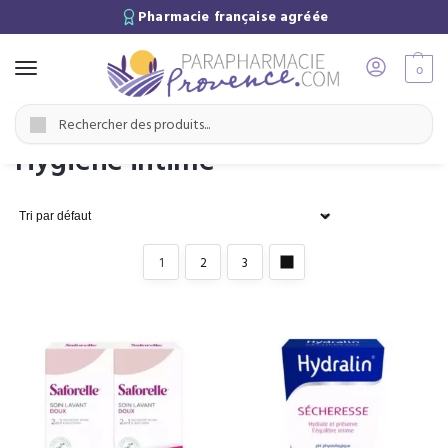
Pharmacie française agréée
0
Accueil
Hygiène
Hygiène intime
/
/
Recherche
Hygiène intime
1
2
3