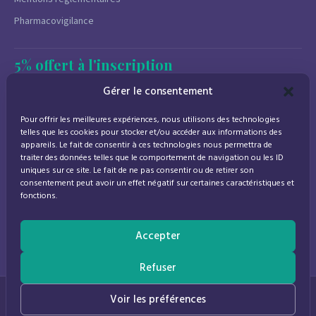
Pharmacovigilance
5% offert à l'inscription
Newsletter
Gérer le consentement
Promotions, conseils santé et nouveautés.
Pour offrir les meilleures expériences, nous utilisons des technologies
Désinscription à tout moment.
telles que les cookies pour stocker et/ou accéder aux informations des
appareils. Le fait de consentir à ces technologies nous permettra de
traiter des données telles que le comportement de navigation ou les ID
uniques sur ce site. Le fait de ne pas consentir ou de retirer son
consentement peut avoir un effet négatif sur certaines caractéristiques et
J'accepte de recevoir des emails marketing conformément à la
fonctions.
politique de confidentialité
Accepter
Refuser
© 2026
Parapharmacie Provence
— Pharmacie des Bastides
0
Voir les préférences