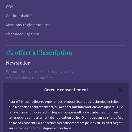
CGV
Confidentialité
Mentions réglementaires
Pharmacovigilance
5% offert à l'inscription
Newsletter
Promotions, conseils santé et nouveautés.
Désinscription à tout moment.
Gérer le consentement
Pour offrir les meilleures expériences, nous utilisons des technologies telles
J'accepte de recevoir des emails marketing conformément à la
que les cookies pour stocker et/ou accéder aux informations des appareils. Le
politique de confidentialité
fait de consentir à ces technologies nous permettra de traiter des données
telles que le comportement de navigation ou les ID uniques sur ce site. Le fait
de ne pas consentir ou de retirer son consentement peut avoir un effet négatif
sur certaines caractéristiques et fonctions.