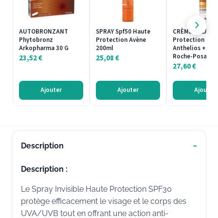
AUTOBRONZANT
SPRAY Spf50 Haute
CRÈME SOLAIRE
Phytobronz
Protection Avène
Protection Sola
Arkopharma 30 G
200ml
Anthelios + SPF
Roche-Posay 2
23,52
€
25,08
€
27,60
€
Ajouter
Ajouter
Ajouter
Description
Description :
Le Spray Invisible Haute Protection SPF30
protège efficacement le visage et le corps des
UVA/UVB tout en offrant une action anti-