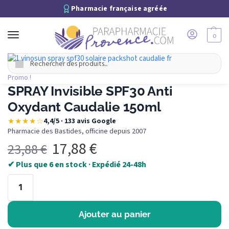
Pharmacie française agréée
0
Recherche
Promo !
SPRAY Invisible SPF30 Anti
Oxydant Caudalie 150ml
★★★★☆
4,4/5 · 133 avis Google
·
Pharmacie des Bastides, officine depuis 2007
17,88
€
23,88
€
✔ Plus que 6 en stock · Expédié 24-48h
Ajouter au panier