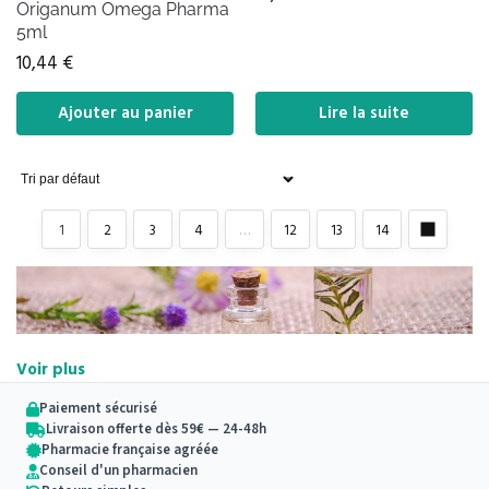
Origanum Omega Pharma
5ml
10,44
€
Ajouter au panier
Lire la suite
1
2
3
4
…
12
13
14
Voir plus
Paiement sécurisé
Livraison offerte dès 59€ — 24-48h
Pharmacie française agréée
Conseil d'un pharmacien