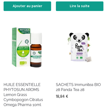
Ajouter au panier
Lire la suite
HUILE ESSENTIELLE
SACHETS Immunitea BIO
PHYTOSUN AROMS
28 Panda Tea 28
Lemon Grass
18,84
€
Cymbopogon Citratus
Omega Pharma 10ml