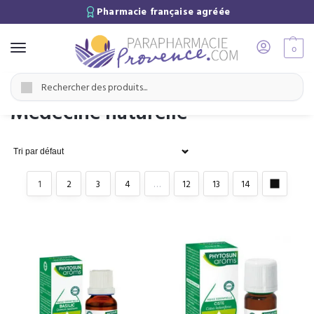
Pharmacie française agréée
0
Accueil
Médecine naturelle
/
Recherche
Médecine naturelle
1
2
3
4
…
12
13
14