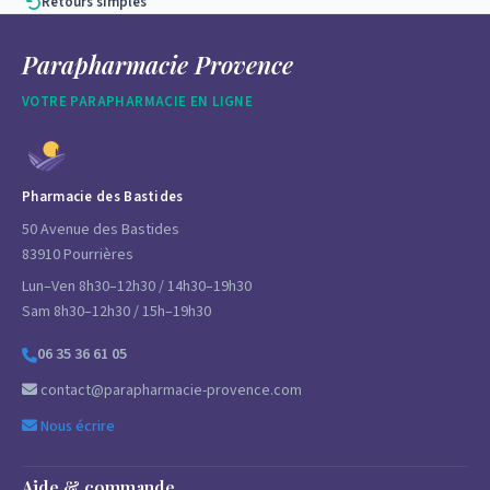
Retours simples
Bienvenue dans notre rubrique «
Médecine Naturelle
« .
Parapharmacie Provence
Vous trouverez nos
huiles essentielles
, des produits pour
VOTRE PARAPHARMACIE EN LIGNE
la
détente et des soins
, une partie
herboristerie et tisanes
.
mais aussi des
gélules de plante
, des
produits bio
et des
diffuseurs de parfum
.
Pharmacie des Bastides
50 Avenue des Bastides
83910 Pourrières
Lun–Ven 8h30–12h30 / 14h30–19h30
Sam 8h30–12h30 / 15h–19h30
06 35 36 61 05
contact@parapharmacie-provence.com
Nous écrire
Aide & commande