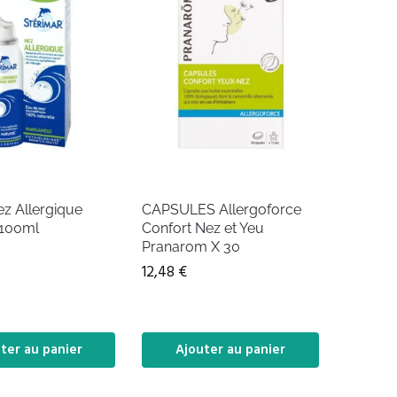
z Allergique
CAPSULES Allergoforce
 100ml
Confort Nez et Yeu
Pranarom X 30
12,48
€
ter au panier
Ajouter au panier