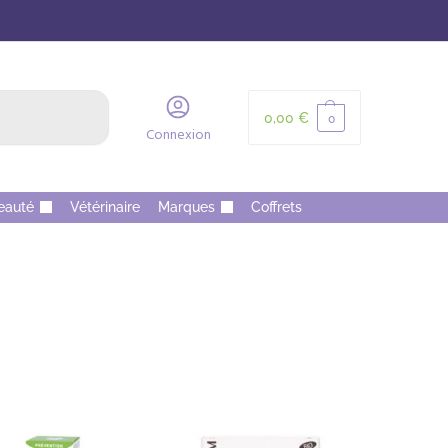
Recherche
0,00
€
0
Connexion
eauté
Vétérinaire
Marques
Coffrets