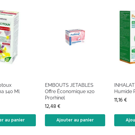
otoux
EMBOUTS JETABLES
INHALAT
a 140 Ml
Offre Économique x20
Humide P
Prorhinel
11,16
€
12,48
€
er au panier
Ajouter au panier
Ajou