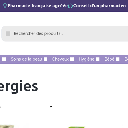
Pharmacie française agréée
Conseil d'un pharmacien
s
Soins de la peau
Cheveux
Hygiène
Bébé
B
ergies