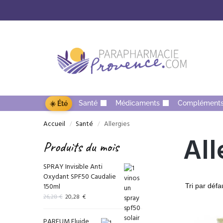
Santé
Médicaments
Complément
☀️ Été
Accueil
Santé
Allergies
/
/
All
Produits du mois
SPRAY Invisible Anti
Oxydant SPF50 Caudalie
150ml
26,28
€
20,28
€
PARFUM Fluide