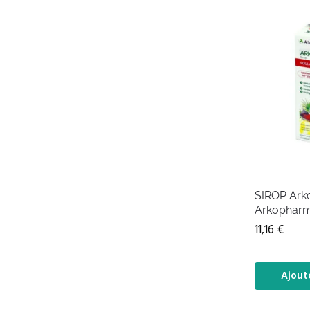
SIROP Ark
Arkopharm
11,16
€
Ajout