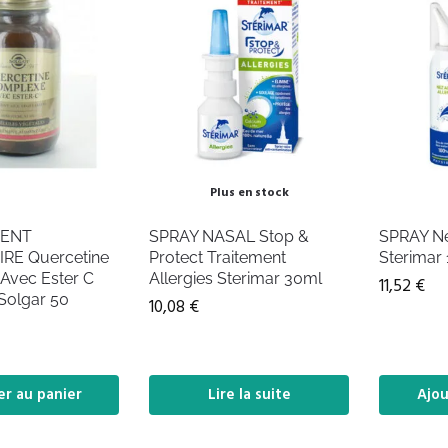
Plus en stock
ENT
SPRAY NASAL Stop &
SPRAY Ne
RE Quercetine
Protect Traitement
Sterimar
Avec Ester C
Allergies Sterimar 30ml
11,52
€
Solgar 50
10,08
€
er au panier
Lire la suite
Ajou