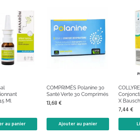
P
al
COMPRIMÉS Polanine 30
COLLYRE 
ionnant
Santé Verte 30 Comprimés
Conjoncti
15 Ml
X Bausch
13,68
€
7,44
€
er au panier
Ajouter au panier
L