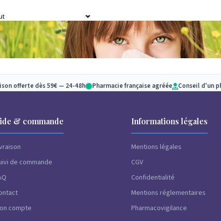
aison offerte dès 59€ — 24-48h
Pharmacie française agréée
Conseil d'un 
ide & commande
Informations légales
ies sont des réactions immunitaires à certaines substances, c
ivraison
Mentions légales
s ou certains aliments. C’est un dérèglement du système immu
uivi de commande
CGV
noffensives pour l’organisme : les allergènes. Découvrez comm
AQ
Confidentialité
ontact
Mentions réglementaires
on compte
Pharmacovigilance