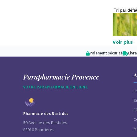
Voir plus
Paiement sécurisé
Livr
A
Parapharmacie Provence
Les allerg
VOTRE PARAPHARMACIE EN LIGNE
L
domestique
S
pourtant i
F
Pharmacie des Bastides
C
50 Avenue des Bastides
M
83910 Pourrières