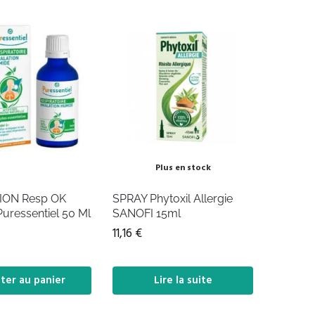
Plus en stock
ION Resp OK
SPRAY Phytoxil Allergie
uressentiel 50 Ml
SANOFI 15ml
11,16
€
ter au panier
Lire la suite