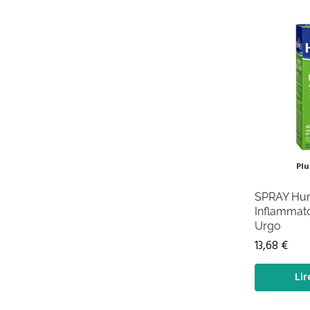
Plu
SPRAY Hum
Inflammato
Urgo
13,68
€
Lir