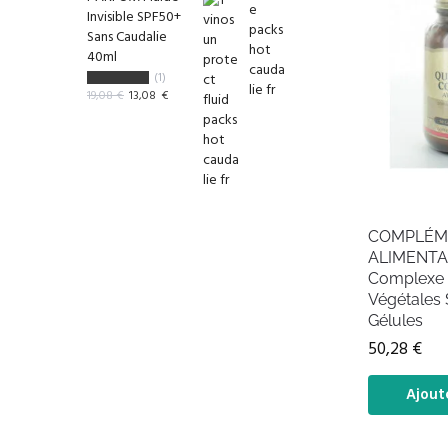
Invisible SPF50+
Sans Caudalie
40ml
(1)
19,08
€
13,08
€
COMPLÉM
ALIMENTAI
Complexe 
Végétales 
Gélules
50,28
€
Ajout