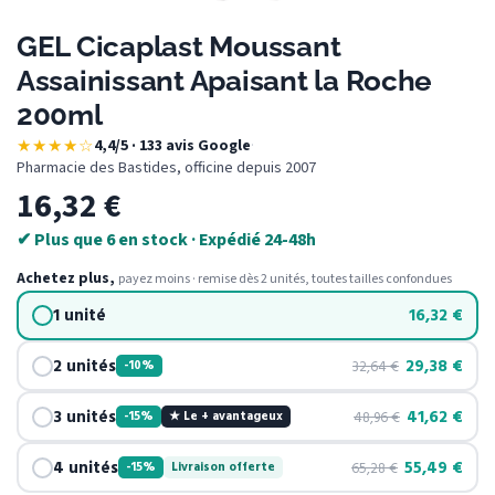
GEL Cicaplast Moussant
Assainissant Apaisant la Roche
200ml
★★★★☆
4,4/5 · 133 avis Google
·
Pharmacie des Bastides, officine depuis 2007
16,32
€
✔ Plus que 6 en stock · Expédié 24-48h
Achetez plus,
payez moins · remise dès 2 unités, toutes tailles confondues
1 unité
16,32
€
2 unités
29,38
€
32,64
€
-10%
3 unités
41,62
€
48,96
€
-15%
★ Le + avantageux
4 unités
55,49
€
65,28
€
-15%
Livraison offerte