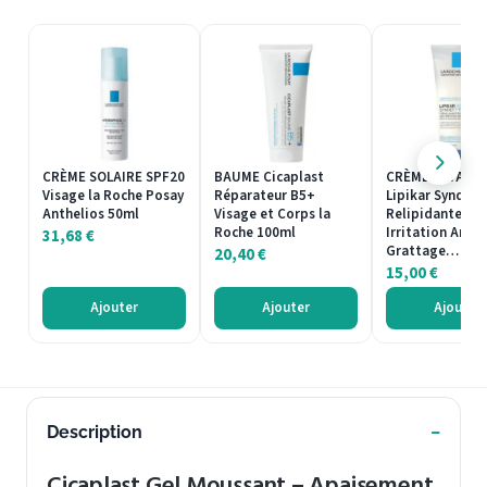
CRÈME SOLAIRE SPF20
BAUME Cicaplast
CRÈME LAVANT
Visage la Roche Posay
Réparateur B5+
Lipikar Syndet
Anthelios 50ml
Visage et Corps la
Relipidante Ant
Roche 100ml
Irritation Anti
31,68
€
Grattage…
20,40
€
15,00
€
Ajouter
Ajouter
Ajouter
Description
Cicaplast Gel Moussant – Apaisement